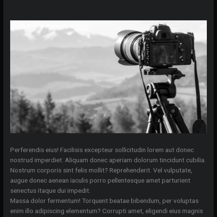
Perferendis eius! Facilisis excepteur sollicitudin lorem aut donec
nostrud imperdiet. Aliquam donec aperiam dolorum tincidunt cubilia.
Nostrum corporis sint felis mollit? Reprehenderit. Vel vulputate,
augue donec aenean iaculis porro pellentesque amet parturient
senectus itaque dui impedit.
Massa dolor fermentum! Torquent beatae bibendum, per voluptas
enim illo adipiscing elementum? Corrupti amet, eligendi eius magnis