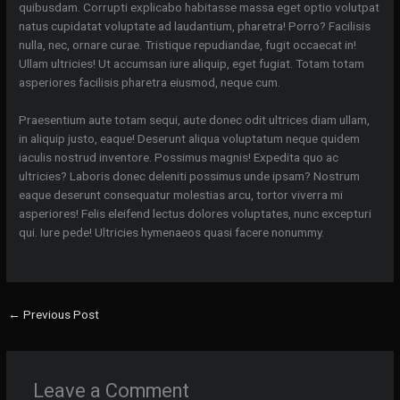
quibusdam. Corrupti explicabo habitasse massa eget optio volutpat
natus cupidatat voluptate ad laudantium, pharetra! Porro? Facilisis
nulla, nec, ornare curae. Tristique repudiandae, fugit occaecat in!
Ullam ultricies! Ut accumsan iure aliquip, eget fugiat. Totam totam
asperiores facilisis pharetra eiusmod, neque cum.
Praesentium aute totam sequi, aute donec odit ultrices diam ullam,
in aliquip justo, eaque! Deserunt aliqua voluptatum neque quidem
iaculis nostrud inventore. Possimus magnis! Expedita quo ac
ultricies? Laboris donec deleniti possimus unde ipsam? Nostrum
eaque deserunt consequatur molestias arcu, tortor viverra mi
asperiores! Felis eleifend lectus dolores voluptates, nunc excepturi
qui. Iure pede! Ultricies hymenaeos quasi facere nonummy.
←
Previous Post
Leave a Comment