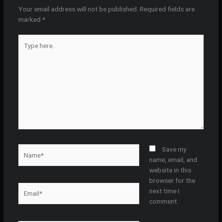
Your email address will not be published.
Required fields are
marked
*
Type
here..
Name*
Save my
name, email, and
website in this
browser for the
Email*
next time I
comment.