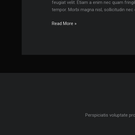
feugiat velit. Etiam a enim nec quam fringil
tempor. Morbi magna nisl, sollicitudin nec
Landscape
Read More »
photography
of
mauris
vitae
magna
Perspiciatis voluptate pr