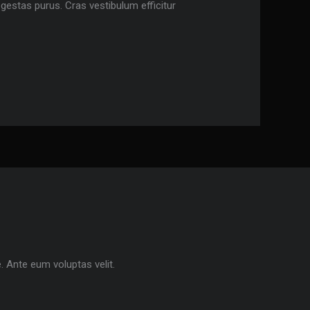
n egestas purus. Cras vestibulum efficitur
. Ante eum voluptas velit.